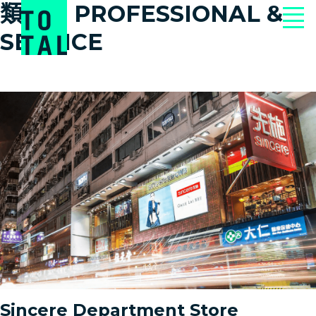
類別：
PROFESSIONAL &
SERVICE
Sincere Department Store